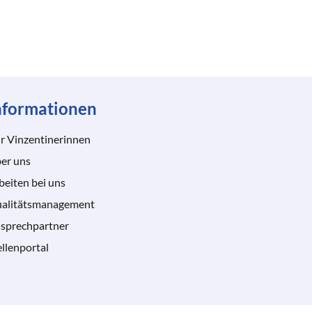
nformationen
r Vinzentinerinnen
er uns
beiten bei uns
alitätsmanagement
sprechpartner
ellenportal