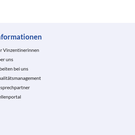
nformationen
r Vinzentinerinnen
er uns
beiten bei uns
alitätsmanagement
sprechpartner
ellenportal