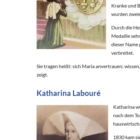
Kranke und Be
wurden zweiei
Durch die He
Medaille sehr
dieser Name g
verbreitet.
Sie tragen heißt: sich Maria anvertrauen; wissen,
zeigt.
Katharina Labouré
Katharina wu
nach dem Tod
hauswirtscha
1830 kam sie