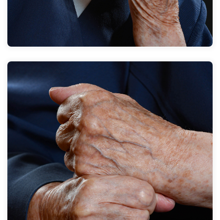
Küllstedt war ja DDR und Köln lag im Westen. Um
dorthin zu gelangen, mussten wir schwarz über die
Grenze. Mir war klar, „Du musst das machen!“ Dann
habe ich 1949 in Köln meine Ausbildung angefangen
und zu Ende gebracht.