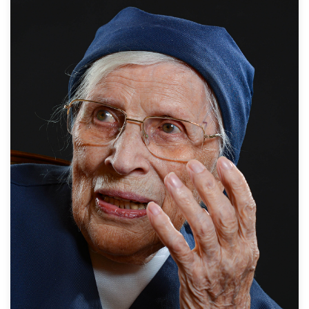
Wir waren ja irgendwie zerrissen. Durch die Flucht
konnten wir überhaupt nicht planen. Doch dann kam
ich 1947 in Küllstedt zur Krankenpflege. Dort habe ich
auch die Schwestern kennengelernt. Und ich muss
sagen – ich bin immer auf gute Menschen gestoßen.
Zum Interview