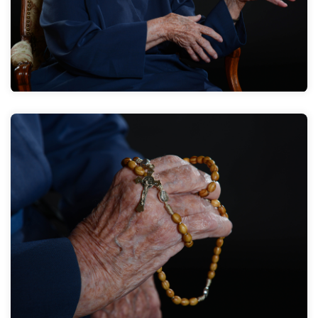
Zum Interview
„Es gibt so viele arme Menschen!“ Durch die
Schwestern hat sich mein Glaube vertieft. So entstand
der Wunsch: „DAS möchte ich auch machen.“ 1953 bin
ich eingetreten.
Zum Interview