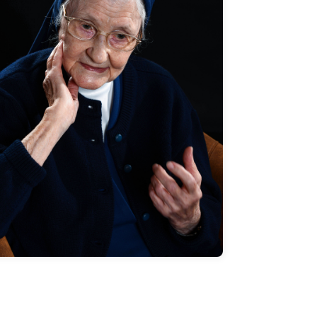
Zunächst einmal, dass ich bei mir anfange
und mich frage: „Lebe ich den Mitarbeitern
das, was ich mir von ihnen wünsche, vor?“
Der Mensch. Für Vinzenz war der Mensch
im Mittelpunkt. Nach Vinzenz begegnet mir
im anderen Menschen Gott.
Zum Interview