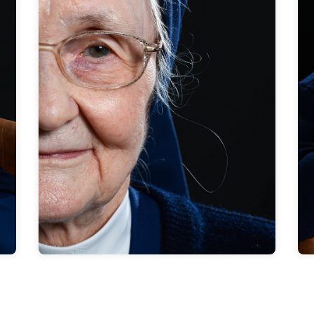
Einfach als Mensch… Wenn ich nach
meinem Gewissen und nach den
christlichen Grundsätzen lebe, wenn ich
0
das einfach lebe – dann braucht man gar
nicht viel zu reden. Dann spüren die
Menschen, die um einen herum sind, sie
nimmt mich als Mensch wahr.
Zum Interview