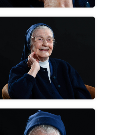
Es gibt viele Kollegen, die ich jahrelang
kenne. Ich habe ein gutes Verhältnis zu
denen. Und ich arbeite gerne auch mit
jüngeren Kollegen. Ich fühle mich
angenommen. Auch das ist nicht
selbstverständlich.
Zum Interview