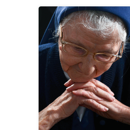
Meine Mutter starb als ich 12 Jahre alt war
Ich bin eigentlich bei Tanten groß
geworden. Mein Vater war im Krieg und
auch in Gefangenschaft. Im Jahr 1954 ging
meine Familie auseinander. Mein Vater
bekam eine Wohnung in Bitburg. Ich bin zu
Ausbildung nach Köln gegangen. Mein
Vater meinte, „Du musst sehen. Wenn das
für dich das Richtige ist – dann mach.“
Zum Interview