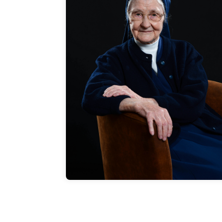
„Ich bin dankbar“. Ich bin dankbar, dass ich
noch arbeiten und alles machen kann.
Wenn ich Bewohner sehe, die manchmal 1
oder mehr Jahre jünger sind, bin ich
wirklich dankbar, dass ich noch tun kann,
was ich tue.
Zum Interview