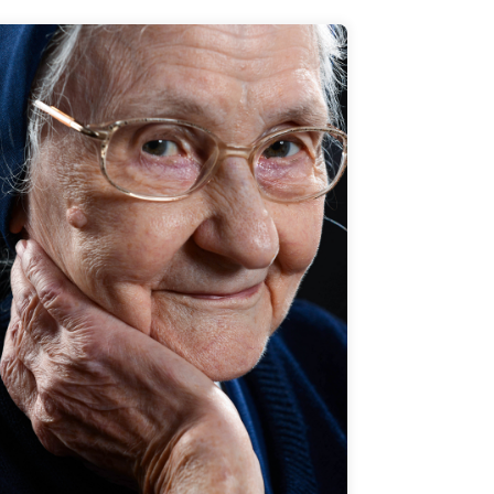
1977 bin ich nach Brück gekommen. Bis in
die 90er Jahre bin ich dort in der Pflege
gewesen. Dann bin ich aus der Pflege raus
und bin jetzt „nur noch mit auf Station“. Für
mich wäre es nichts, nur im Sessel zu sitzen.
Ich muss die Kontakte haben.
Zum Interview