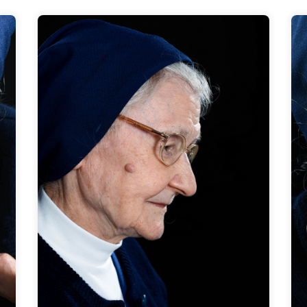
.
Bei uns wurde gebetet und wir sind in den
Gottesdienst gegangen, aber in der Familie
gab es niemanden, der eine Verbindung zu
einem Orden hatte. Ich habe mich
r
hingezogen gefühlt. Ich mochte diese
Gemeinschaft. Und Menschen helfen zu
können, war für mich das Entscheidende.
Zum Interview