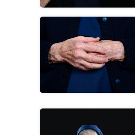
Und dann stellt sich die Frage, folgt man
dem oder folgt man dem nicht? Bei mir war
es so, dass ich mich von innen hergedrängt
fühlte. Natürlich geht man einen solchen
Schritt nicht sofort. Das hat Jahre gedauert
Zum Interview