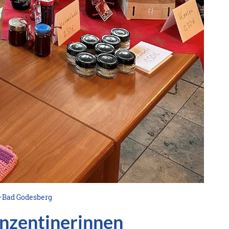
–Bad Godesberg
nzentinerinnen