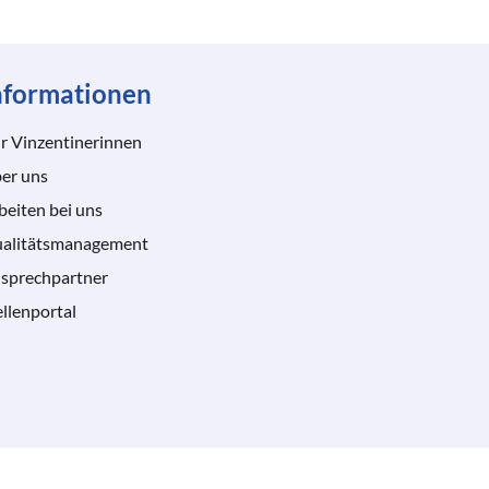
nformationen
r Vinzentinerinnen
er uns
beiten bei uns
alitätsmanagement
sprechpartner
ellenportal